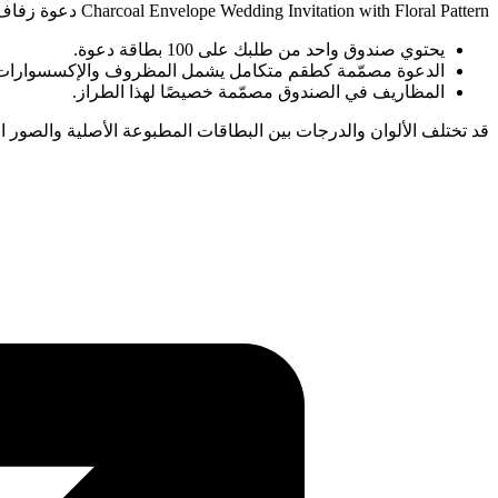
Charcoal Envelope Wedding Invitation with Floral Pattern دعوة زفاف بطلاء ذهبي مع مظروف بطلاء ذهبي.
يحتوي صندوق واحد من طلبك على 100 بطاقة دعوة.
الدعوة مصمّمة كطقم متكامل يشمل المظروف والإكسسوارات
المظاريف في الصندوق مصمّمة خصيصًا لهذا الطراز.
قد تختلف الألوان والدرجات بين البطاقات المطبوعة الأصلية والصور