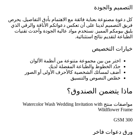
كل دعوة 
فريق ال
يليق 
مو