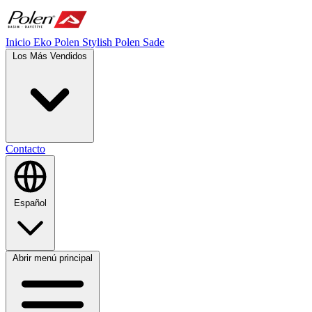
Inicio
Eko Polen
Stylish
Polen Sade
Los Más Vendidos
Contacto
Español
Abrir menú principal