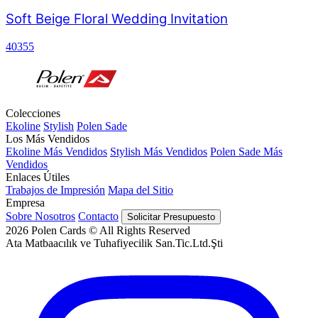
Soft Beige Floral Wedding Invitation
40355
Colecciones
Ekoline
Stylish
Polen Sade
Los Más Vendidos
Ekoline Más Vendidos
Stylish Más Vendidos
Polen Sade Más
Vendidos
Enlaces Útiles
Trabajos de Impresión
Mapa del Sitio
Empresa
Sobre Nosotros
Contacto
Solicitar Presupuesto
2026
Polen Cards © All Rights Reserved
Ata Matbaacılık ve Tuhafiyecilik San.Tic.Ltd.Şti