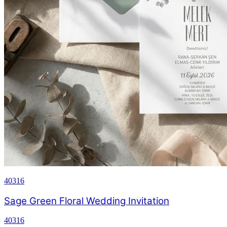
40316
Sage Green Floral Wedding Invitation
40316