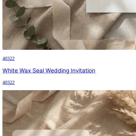
40322
White Wax Seal Wedding Invitation
40322