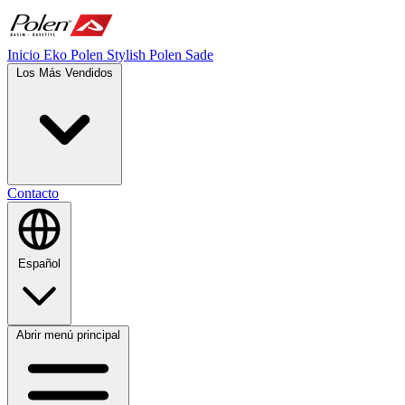
Inicio
Eko Polen
Stylish
Polen Sade
Los Más Vendidos
Contacto
Español
Abrir menú principal