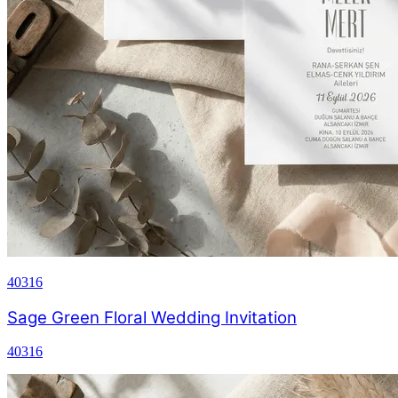
40316
Sage Green Floral Wedding Invitation
40316