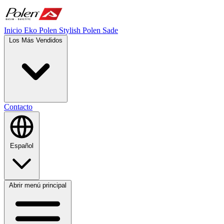
Inicio
Eko Polen
Stylish
Polen Sade
Los Más Vendidos
Contacto
Español
Abrir menú principal