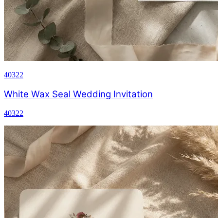
40322
White Wax Seal Wedding Invitation
40322