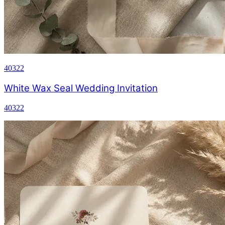
40322
White Wax Seal Wedding Invitation
40322