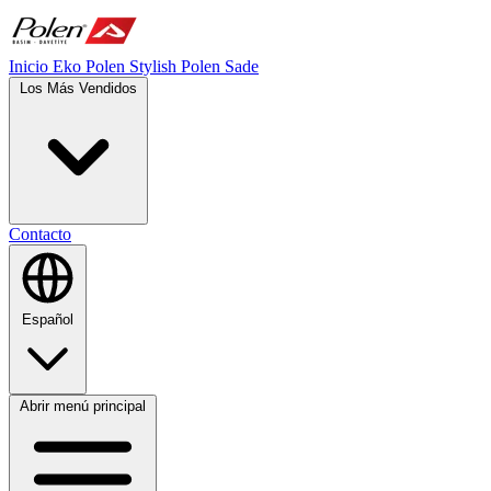
Inicio
Eko Polen
Stylish
Polen Sade
Los Más Vendidos
Contacto
Español
Abrir menú principal