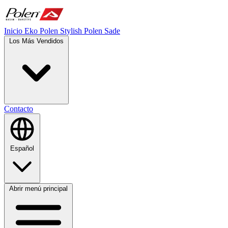
Inicio
Eko Polen
Stylish
Polen Sade
Los Más Vendidos
Contacto
Español
Abrir menú principal