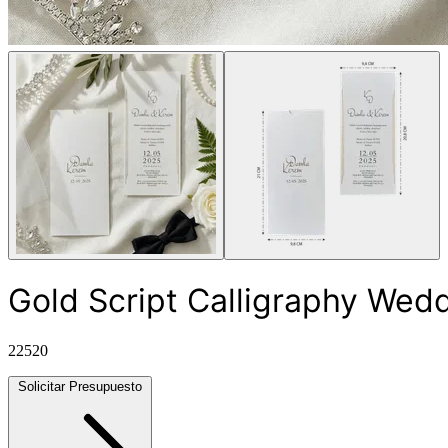
Gold Script Calligraphy Wedd
22520
Solicitar Presupuesto