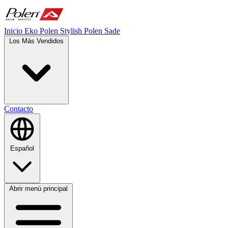
Inicio
Eko Polen
Stylish
Polen Sade
Los Más Vendidos
Contacto
Español
Abrir menú principal