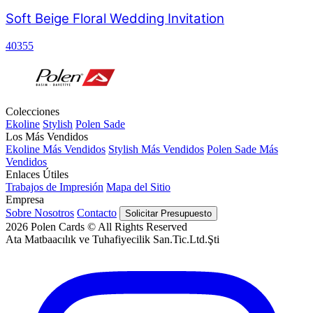
Soft Beige Floral Wedding Invitation
40355
Colecciones
Ekoline
Stylish
Polen Sade
Los Más Vendidos
Ekoline Más Vendidos
Stylish Más Vendidos
Polen Sade Más
Vendidos
Enlaces Útiles
Trabajos de Impresión
Mapa del Sitio
Empresa
Sobre Nosotros
Contacto
Solicitar Presupuesto
2026
Polen Cards © All Rights Reserved
Ata Matbaacılık ve Tuhafiyecilik San.Tic.Ltd.Şti