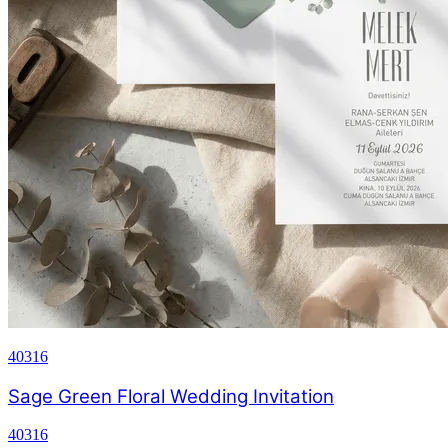
40316
Sage Green Floral Wedding Invitation
40316