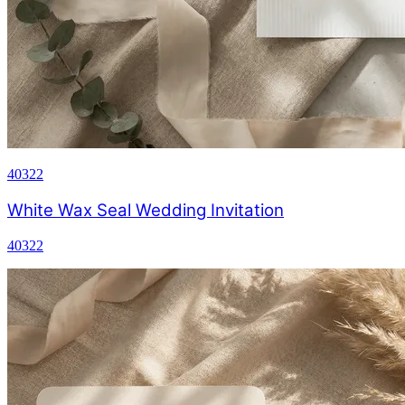
40322
White Wax Seal Wedding Invitation
40322