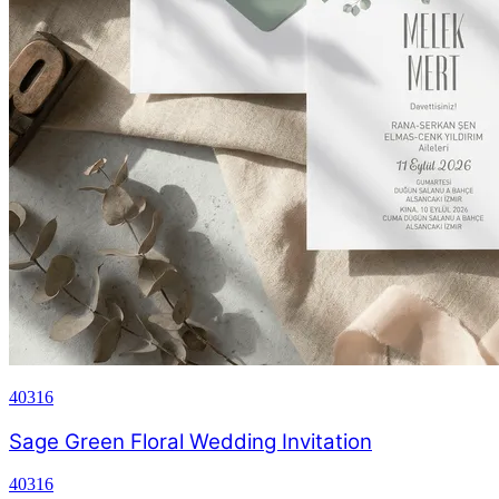
40316
Sage Green Floral Wedding Invitation
40316