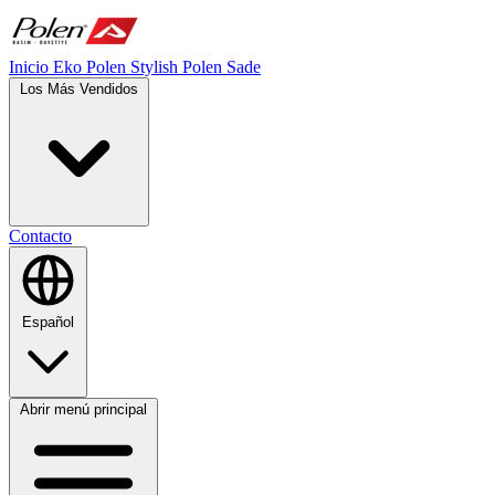
Inicio
Eko Polen
Stylish
Polen Sade
Los Más Vendidos
Contacto
Español
Abrir menú principal