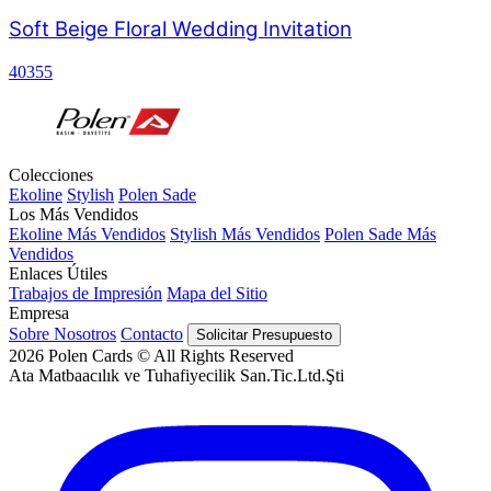
Soft Beige Floral Wedding Invitation
40355
Colecciones
Ekoline
Stylish
Polen Sade
Los Más Vendidos
Ekoline Más Vendidos
Stylish Más Vendidos
Polen Sade Más
Vendidos
Enlaces Útiles
Trabajos de Impresión
Mapa del Sitio
Empresa
Sobre Nosotros
Contacto
Solicitar Presupuesto
2026
Polen Cards © All Rights Reserved
Ata Matbaacılık ve Tuhafiyecilik San.Tic.Ltd.Şti