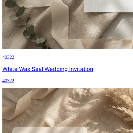
40322
White Wax Seal Wedding Invitation
40322