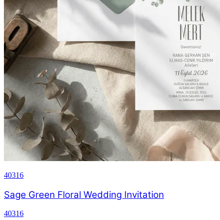
40316
Sage Green Floral Wedding Invitation
40316