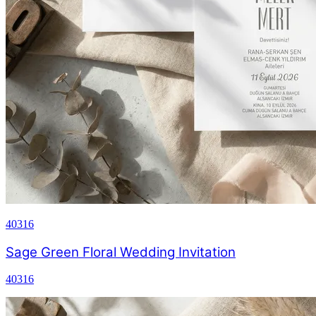
40316
Sage Green Floral Wedding Invitation
40316