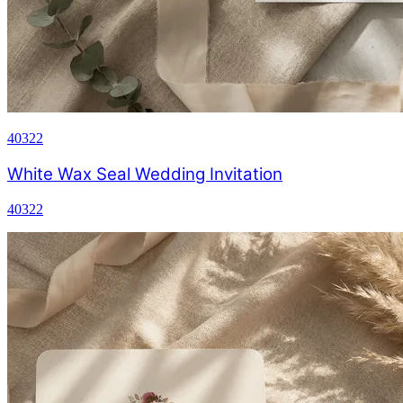
40322
White Wax Seal Wedding Invitation
40322