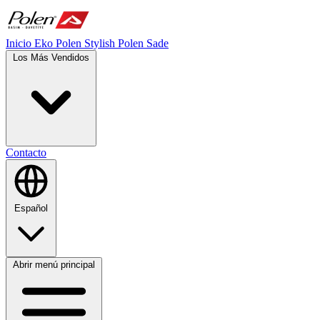
Inicio
Eko Polen
Stylish
Polen Sade
Los Más Vendidos
Contacto
Español
Abrir menú principal