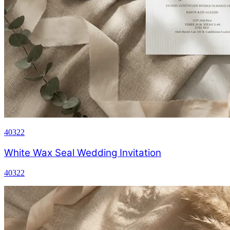
40322
White Wax Seal Wedding Invitation
40322