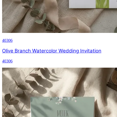
40306
Olive Branch Watercolor Wedding Invitation
40306