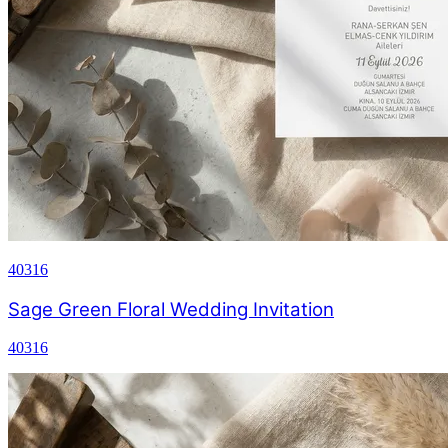
40316
Sage Green Floral Wedding Invitation
40316