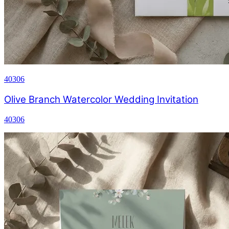
40306
Olive Branch Watercolor Wedding Invitation
40306