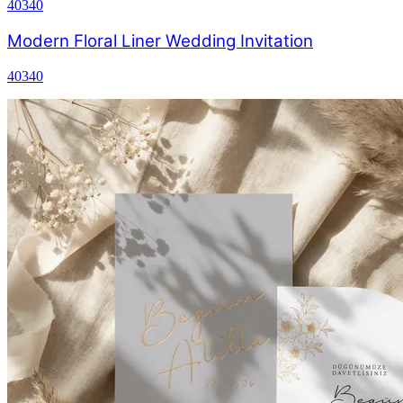
40340
Modern Floral Liner Wedding Invitation
40340