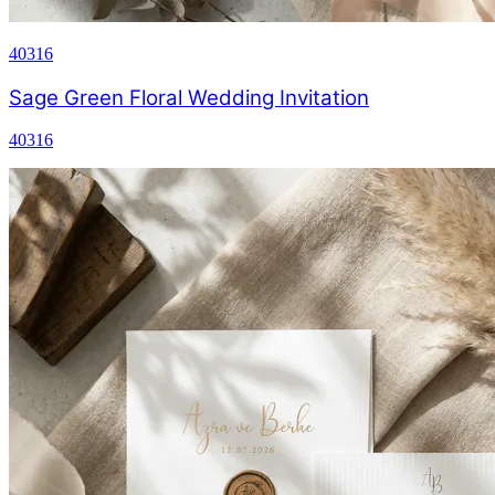
40316
Sage Green Floral Wedding Invitation
40316