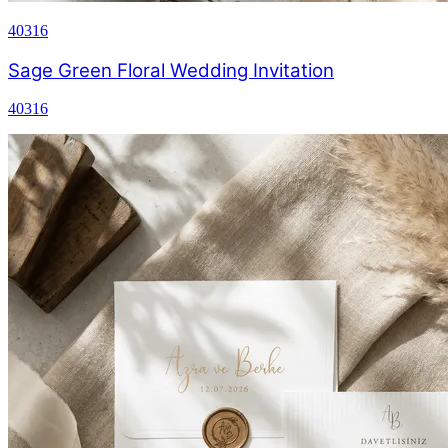
40316
Sage Green Floral Wedding Invitation
40316