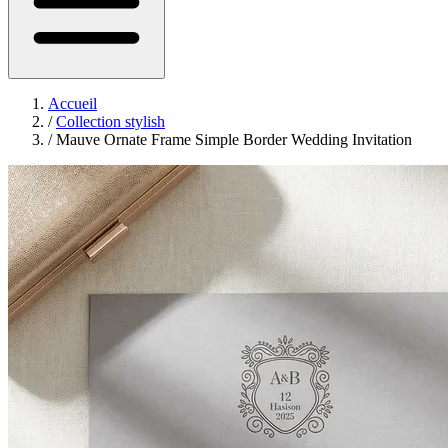
Accueil
/
Collection stylish
/
Mauve Ornate Frame Simple Border Wedding Invitation