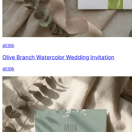
40306
Olive Branch Watercolor Wedding Invitation
40306