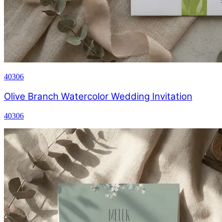
40306
Olive Branch Watercolor Wedding Invitation
40306