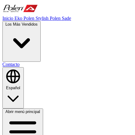
Inicio
Eko Polen
Stylish
Polen Sade
Los Más Vendidos
Contacto
Español
Abrir menú principal