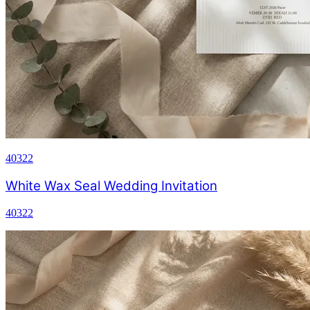
40322
White Wax Seal Wedding Invitation
40322