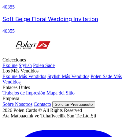
40355
Soft Beige Floral Wedding Invitation
40355
Colecciones
Ekoline
Stylish
Polen Sade
Los Más Vendidos
Ekoline Más Vendidos
Stylish Más Vendidos
Polen Sade Más
Vendidos
Enlaces Útiles
Trabajos de Impresión
Mapa del Sitio
Empresa
Sobre Nosotros
Contacto
Solicitar Presupuesto
2026
Polen Cards © All Rights Reserved
Ata Matbaacılık ve Tuhafiyecilik San.Tic.Ltd.Şti