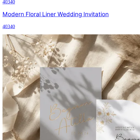
40340
Modern Floral Liner Wedding Invitation
40340