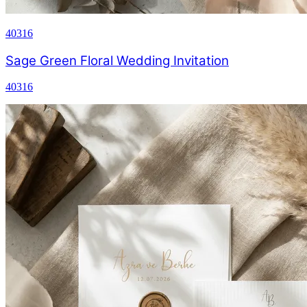
40316
Sage Green Floral Wedding Invitation
40316