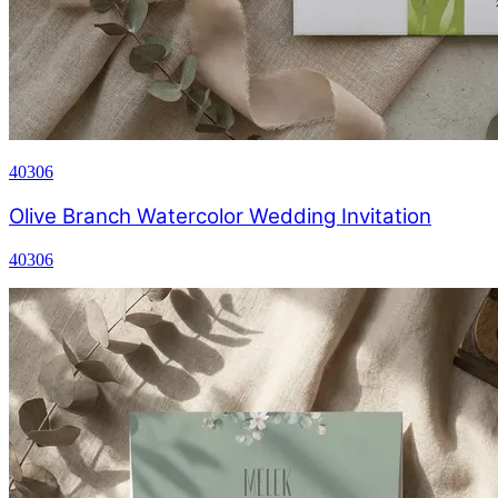
40306
Olive Branch Watercolor Wedding Invitation
40306