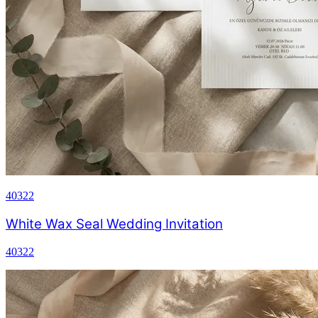
40322
White Wax Seal Wedding Invitation
40322